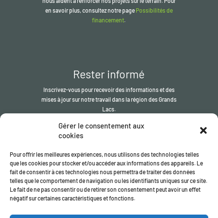
nous aident à renforcer nos projets sur le terrain. Pour
en savoir plus, consultez notre page
Possibilités de
financement
.
Rester informé
Inscrivez-vous pour recevoir des informations et des
mises à jour sur notre travail dans la région des Grands
Lacs.
Gérer le consentement aux
S'inscrire
cookies
Pour offrir les meilleures expériences, nous utilisons des technologies telles
que les cookies pour stocker et/ou accéder aux informations des appareils. Le
fait de consentir à ces technologies nous permettra de traiter des données
telles que le comportement de navigation ou les identifiants uniques sur ce site.
Le fait de ne pas consentir ou de retirer son consentement peut avoir un effet
négatif sur certaines caractéristiques et fonctions.
© L' ITSCI Organisation
2026
- le secrétariat du ITSCI programme