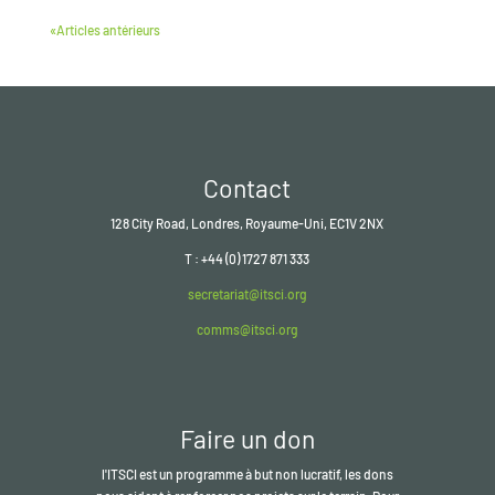
«Articles antérieurs
Contact
128 City Road, Londres, Royaume-Uni, EC1V 2NX
T : +44 (0) 1727 871 333
secretariat@itsci.org
comms@itsci.org
Faire un don
l'ITSCI
est un programme à but non lucratif, les dons