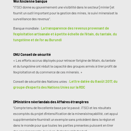
Wor
Ancienne banque
“iTSCi donne au gouvernement une visibilité dans le secteur [minier] et
fournit un outil important pour la gestion des mines, le suivi mineraiset la
surveillance des revenus".
Banque mondiale :
La transparence des revenus provenant de
l'exploitation artisanale et à petite échelle de l'étain, du tantale, du
tungstène et de l'or au Burundi
ONU
Conseil de sécurité
« Les efforts accrus déployés pour retracer l'origine de l'étain, du tantale
et du tungstène ont réduit la capacité des groupes armés à tirer profit de
l'exploitation et du commerce de ces minerais. »
Conseil de sécurité des Nations unies :
Lettre datée du 8 août 2017, du
groupe d'experts des Nations Unies sur la RDC
D
Ministère néerlandais des Affaires étrangères
"Compte tenu de l'excellente base par le passé. iTSCi et les résultats
escomptés du projet d'intensification de la mineraistraçabilité, cet appui
supplémentaire fournirait un exemple sans précédent dans la région et
dans le monde pour que toutes les parties prenantes puissent en tirer
des enseignements, le suivre, l'adopter et l'adapter".