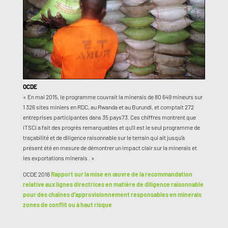
OCDE
« En mai 2015, le programme couvrait la minerais de 80 649 mineurs sur
1 326 sites miniers en RDC, au Rwanda et au Burundi, et comptait 272
entreprises participantes dans 35 pays73. Ces chiffres montrent que
iTSCi a fait des progrès remarquables et qu'il est le seul programme de
traçabilité et de diligence raisonnable sur le terrain qui ait jusqu'à
présent été en mesure de démontrer un impact clair sur la minerais et
les exportations minerais . »
OCDE 2016
Rapport sur la mise en œuvre de la recommandation
relative aux lignes directrices en matière de diligence raisonnable
pour des chaînes d'approvisionnement responsables en minerais
zones de conflit ou à haut risque