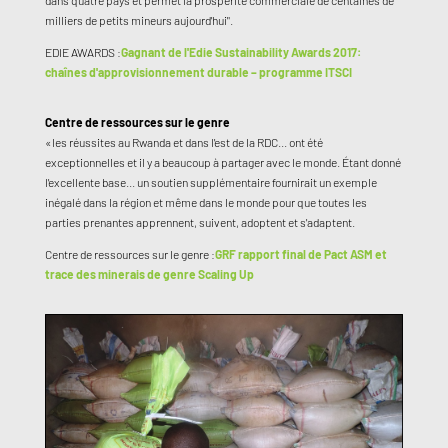
dans quatre pays et permet la prospérité commerciale de centaines de
milliers de petits mineurs aujourd'hui".
EDIE AWARDS :
Gagnant de l'Edie Sustainability Awards 2017:
chaînes d'approvisionnement durable – programme ITSCI
Centre de ressources sur le genre
«les réussites au Rwanda et dans l'est de la RDC... ont été
exceptionnelles et il y a beaucoup à partager avec le monde. Étant donné
l'excellente base... un soutien supplémentaire fournirait un exemple
inégalé dans la région et même dans le monde pour que toutes les
parties prenantes apprennent, suivent, adoptent et s'adaptent.
Centre de ressources sur le genre :
GRF rapport final de Pact ASM et
trace des minerais de genre Scaling Up