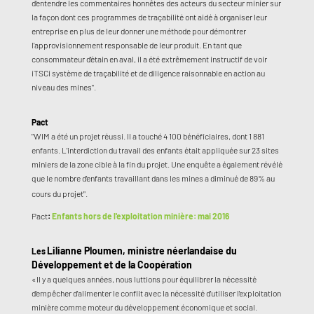
d'entendre les commentaires honnêtes des acteurs du secteur minier sur
la façon dont ces programmes de traçabilité ont aidé à organiser leur
entreprise en plus de leur donner une méthode pour démontrer
l'approvisionnement responsable de leur produit. En tant que
consommateur d'étain en aval, il a été extrêmement instructif de voir
iTSCi système de traçabilité et de diligence raisonnable en action au
niveau des mines".
Pact
"WIM a été un projet réussi. Il a touché 4 100 bénéficiaires, dont 1 881
enfants. L'interdiction du travail des enfants était appliquée sur 23 sites
miniers de la zone cible à la fin du projet. Une enquête a également révélé
que le nombre d'enfants travaillant dans les mines a diminué de 89% au
cours du projet".
Pact
:
Enfants hors de l'exploitation minière: mai 2016
Lilianne Ploumen, ministre néerlandaise du
Les
Développement et de la Coopération
«Il y a quelques années, nous luttions pour équilibrer la nécessité
d'empêcher d'alimenter le conflit avec la nécessité d'utiliser l'exploitation
minière comme moteur du développement économique et social.