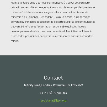
Maintenant, je pense que nous commençons à trouver cet équilibre -
grâce à une sécurité accrue, et grâce aux nombreuses parties prenantes
qui ont refusé d'abandonner les grands lacs comme fournisseur de
minerais pour le monde. Cependant, il y a plus à faire; plus de mines
doivent devenir libres de tout conflit, de sorte que plus de communautés
peuvent bénéficier de l'exportation responsable qui contribue au
développement durable... les communautés doivent être habilitées à
profiter des possibilités économiques croissantes dans et autour des
mines.
Contact
128 City Road, Londres, Royaume-Uni, EC1V 2NX
T : +44 (0) 1727 871 333
secretariat@itsci.org