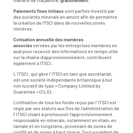
matière de traçabilité,
gratuitement
.
Paiements fixes initiaux
sont parfois investis par
des sociétés minerais en amont afin de permettre
la création de ITSCI dans de nouvelles zones
minières.
Cotisation annuelle des membres
associés
versées par les entreprises membres en
aval pour recevoir des informations en temps utile
sur la chaîne d'approvisionnement, contribuent
également à ITSCI.
L' ITSCI , qui gère l' ITSCI en tant que secrétariat,
est une société indépendante britannique à but
non lucratif de type « Company Limited by
Guarantee » (CLG).
L'utilisation de tous les fonds reçus par l' ITSCI est
régie par ses statuts aux fins de l'administration de
l' ITSCI visant à promouvoir l'approvisionnement
responsable en minerais, notamment en étain, en
tantale et en tungstène, provenant de zones de
conflit et de zones à haut risque. Tout excédent de