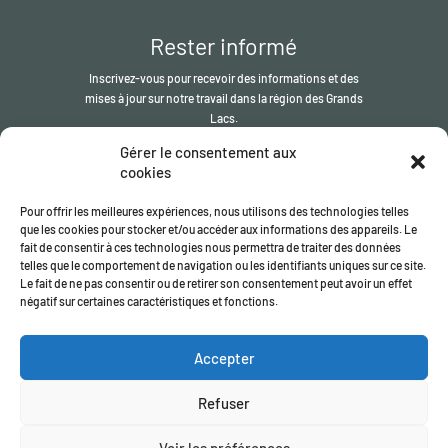
Rester informé
Inscrivez-vous pour recevoir des informations et des
mises à jour sur notre travail dans la région des Grands
Lacs.
Gérer le consentement aux
S'inscrire
cookies
Pour offrir les meilleures expériences, nous utilisons des technologies telles
que les cookies pour stocker et/ou accéder aux informations des appareils. Le
fait de consentir à ces technologies nous permettra de traiter des données
telles que le comportement de navigation ou les identifiants uniques sur ce site.
Le fait de ne pas consentir ou de retirer son consentement peut avoir un effet
négatif sur certaines caractéristiques et fonctions.
© L' ITSCI Organisation
2026
- le secrétariat du ITSCI programme
Accepter
Enregistrée en Angleterre et au Pays de Galles | Numéro
d'enregistrement de la société
17032057
Politique de confidentialité
/
Conditions générales
Refuser
Voir les préférences