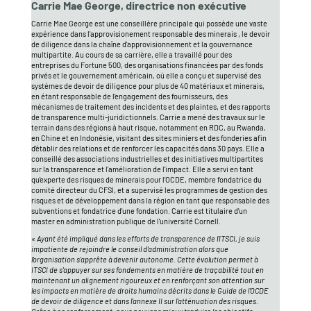
Carrie Mae George, directrice non exécutive
Carrie Mae George est une conseillère principale qui possède une vaste
expérience dans l'approvisionement responsable des minerais , le devoir
de diligence dans la chaîne d'approvisionnement et la gouvernance
multipartite. Au cours de sa carrière, elle a travaillé pour des
entreprises du Fortune 500, des organisations financées par des fonds
privés et le gouvernement américain, où elle a conçu et supervisé des
systèmes de devoir de diligence pour plus de 40 matériaux et minerais,
en étant responsable de l'engagement des fournisseurs, des
mécanismes de traitement des incidents et des plaintes, et des rapports
de transparence multi-juridictionnels. Carrie a mené des travaux sur le
terrain dans des régions à haut risque, notamment en RDC, au Rwanda,
en Chine et en Indonésie, visitant des sites miniers et des fonderies afin
d'établir des relations et de renforcer les capacités dans 30 pays. Elle a
conseillé des associations industrielles et des initiatives multipartites
sur la transparence et l'amélioration de l'impact. Elle a servi en tant
qu'experte des risques de minerais pour l'OCDE, membre fondatrice du
comité directeur du CFSI, et a supervisé les programmes de gestion des
risques et de développement dans la région en tant que responsable des
subventions et fondatrice d'une fondation. Carrie est titulaire d'un
master en administration publique de l'université Cornell.
« Ayant été impliqué dans les efforts de transparence de l'ITSCI, je suis
impatiente de rejoindre le conseil d'administration alors que
l'organisation s'apprête à devenir autonome. Cette évolution permet à
ITSCI de s'appuyer sur ses fondements en matière de traçabilité tout en
maintenant un alignement rigoureux et en renforçant son attention sur
les impacts en matière de droits humains décrits dans le Guide de l'OCDE
de devoir de diligence et dans l'annexe II sur l'atténuation des risques.