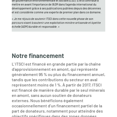
de gouvernance environnementale et sociale (ESG). Elle a contribué à
mettre en avant l'importance de l'ASM dans l'agenda international du
développement grâce à ses publications publiées depuis des décennies
et est considérée comme une experte de premier plan dans ce domaine.
« Je me réjouis de soutenir ITSCI dans cette nouvelle phase de son
parcours visant à soutenir une exploitation minière artisanale et à petite
échelle (ASM) durable et responsable. »
Notre financement
L' ITSCI est financé en grande partie par la chaîne
d'approvisionnement en amont, qui représente
généralement 95 % ou plus du financement annuel,
tandis que les contributions du secteur en aval
représentent moins de 1 %. À partir de 2017, ITSCI
est financé de manière durable par le seul minerais
en amont, sans aucun soutien de donateurs
externes. Nous bénéficions également
occasionnellement d’un financement partiel de la
part de donateurs, notamment pour atteindre des
objectifs spécifiques dans des zones données.