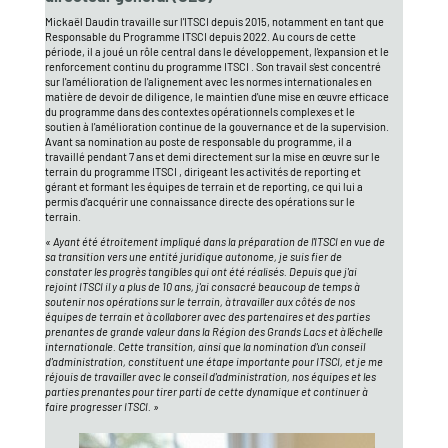
Mickaël Daudin travaille sur l'ITSCI depuis 2015, notamment en tant que
Responsable du Programme ITSCI depuis 2022. Au cours de cette
période, il a joué un rôle central dans le développement, l'expansion et le
renforcement continu du programme ITSCI . Son travail s'est concentré
sur l'amélioration de l'alignement avec les normes internationales en
matière de devoir de diligence, le maintien d'une mise en œuvre efficace
du programme dans des contextes opérationnels complexes et le
soutien à l'amélioration continue de la gouvernance et de la supervision.
Avant sa nomination au poste de responsable du programme, il a
travaillé pendant 7 ans et demi directement sur la mise en œuvre sur le
terrain du programme ITSCI , dirigeant les activités de reporting et
gérant et formant les équipes de terrain et de reporting, ce qui lui a
permis d'acquérir une connaissance directe des opérations sur le
terrain.
« Ayant été étroitement impliqué dans la préparation de l'ITSCI en vue de
sa transition vers une entité juridique autonome, je suis fier de
constater les progrès tangibles qui ont été réalisés. Depuis que j'ai
rejoint ITSCI il y a plus de 10 ans, j'ai consacré beaucoup de temps à
soutenir nos opérations sur le terrain, à travailler aux côtés de nos
équipes de terrain et à collaborer avec des partenaires et des parties
prenantes de grande valeur dans la Région des Grands Lacs et à l'échelle
internationale. Cette transition, ainsi que la nomination d'un conseil
d'administration, constituent une étape importante pour ITSCI, et je me
réjouis de travailler avec le conseil d'administration, nos équipes et les
parties prenantes pour tirer parti de cette dynamique et continuer à
faire progresser ITSCI. »