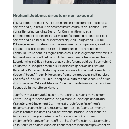
Michael Jobbins, directeur non exécutif
Mike Jobbins rejoint l' ITSCI fort d'une expérience de vingt ans dans la
société civile, la résolution des conflits et les droits de l'homme. Il est
conseiller principal chez Search for Common Ground et a
précédemment dirigé des initiatives de résolution des conflits et de la
société civile en République démocratique du Congo et au Burundi.
Mike a géré des initiatives visant à améliorer la transparence, à réduire
les abus des forces de sécurité et à promouvoir le développement
communautaire dans les régions minières. Il s'est largement exprimé sur
les questions de conflit et de droits humains dans la Région des Grands
Lacs dans les médias internationaux et les forums publics. Il a témoigné
et informé le Congrès américain, l'Assemblée générale des Nations
Unies et le Parlement britannique sur les droits humains et la résolution
des conflits en Afrique. Mike est actif dans les processus multipartites
et a présidé le pilier ONG des Principes volontaires sur la sécurité et les
droits humains. Mike est titulaire d'une maîtrise de Georgetown et d'une
licence de l'université de Harvard.
« Après 15 ans d'activité à la pointe du secteur, ITSCIest devenue une
entité juridique indépendante, ce qui marque une étape importante.
Cela intervient également à un moment crucial pour les minerais
responsable de la région des Grands Lacs. Je me réjouis de travailler
avec les autres membres du conseil d'administration, le personnel et
toutes les parties prenantes pour faire avancer notre mission
fondamentale : prévenir les conflits et les violations des droits humains,
et soutenir les chaînes d'approvisionnement responsables provenant de