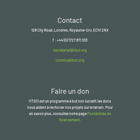
Contact
128 City Road, Londres, Royaume-Uni, EC1V 2NX
T : +44 (0) 1727 871 333
secretariat@itsci.org
comms@itsci.org
Faire un don
l'ITSCI
est un programme à but non lucratif, les dons
nous aident à renforcer nos projets sur le terrain. Pour
en savoir plus, consultez notre page
Possibilités de
financement
.