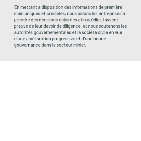
En mettant à disposition des informations de première
main uniques et crédibles, nous aidons les entreprises à
prendre des décisions éclairées afin qu'elles fassent
preuve de leur devoir de diligence, et nous soutenons les
autorités gouvernementales et la société civile en vue
d'une amélioration progressive et d'une bonne
gouvernance dans le secteur minier.
ITSCI aide les entreprises participantes à
mettre en œuvre des procédures de
diligence raisonnable en collaborant avec
les gouvernements et la société civile et
en mettant à disposition des équipes
d'experts sur le terrain, spécialisées dans
les données, la gestion des risques et