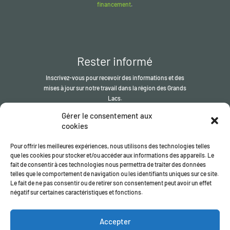
financement
.
Rester informé
Inscrivez-vous pour recevoir des informations et des
mises à jour sur notre travail dans la région des Grands
Lacs.
Gérer le consentement aux
S'inscrire
cookies
Pour offrir les meilleures expériences, nous utilisons des technologies telles
que les cookies pour stocker et/ou accéder aux informations des appareils. Le
fait de consentir à ces technologies nous permettra de traiter des données
telles que le comportement de navigation ou les identifiants uniques sur ce site.
Le fait de ne pas consentir ou de retirer son consentement peut avoir un effet
négatif sur certaines caractéristiques et fonctions.
© L' ITSCI Organisation
2026
- le secrétariat du ITSCI programme
Accepter
Enregistrée en Angleterre et au Pays de Galles | Numéro
d'enregistrement de la société
17032057