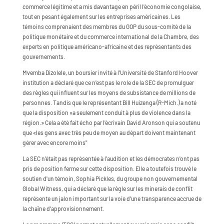
commerce légitime et a mis davantage en péril l'économie congolaise,
tout en pesant également sur les entreprises américaines. Les
témoins comprenaient des membres du GOP du sous-comité de la
politique monétaire et du commerce international de la Chambre, des
experts en politique américano-africaine et des représentants des
gouvernements.
Mvemba Dizolele, un boursier invité à l'Université de Stanford Hoover
institution a déclaré que ce n'est pas le role de la SEC de promulguer
des règles qui influent sur les moyens de subsistance de millions de
personnes. Tandis que le représentant Bill Huizenga (R-Mich.) a noté
que la disposition «a seulement conduit à plus de violence dans la
région.» Cela a été fait écho par l'écrivain David Aronson qui a soutenu
que «les gens avec très peu de moyen au départ doivent maintenant
gérer avec encore moins"
La SEC n'était pas représentée à l'audition et les démocrates n'ont pas
pris de position ferme sur cette disposition. Elle a toutefois trouvé le
soutien d'un témoin, Sophia Pickles, du groupe non gouvernemental
Global Witness, qui a déclaré que la règle sur les minerais de conflit
représente un jalon important sur la voie d'une transparence accrue de
la chaîne d'approvisionnement.