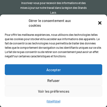
Inscrivez-vous pour recevoir des informations et des
mises à jour sur notre travail dans la région des Grands
Lacs.
Gérer le consentement aux
S'inscrire
cookies
Pour offrir les meilleures expériences, nous utilisons des technologies telles
que les cookies pour stocker et/ou accéder aux informations des appareils. Le
fait de consentir à ces technologies nous permettra de traiter des données
telles que le comportement de navigation ou les identifiants uniques sur ce site.
Le fait de ne pas consentir ou de retirer son consentement peut avoir un effet
négatif sur certaines caractéristiques et fonctions.
© L' ITSCI Organisation
2026
- le secrétariat du ITSCI programme
Accepter
Enregistrée en Angleterre et au Pays de Galles | Numéro
d'enregistrement de la société
17032057
Politique de confidentialité
/
Conditions générales
Refuser
Voir les préférences
{titre}
{titre}