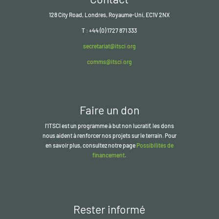
128 City Road, Londres, Royaume-Uni, EC1V 2NX
T : +44 (0) 1727 871 333
secretariat@itsci.org
comms@itsci.org
Faire un don
l'ITSCI
est un programme à but non lucratif, les dons
nous aident à renforcer nos projets sur le terrain. Pour
en savoir plus, consultez notre page
Possibilités de
financement
.
Rester informé