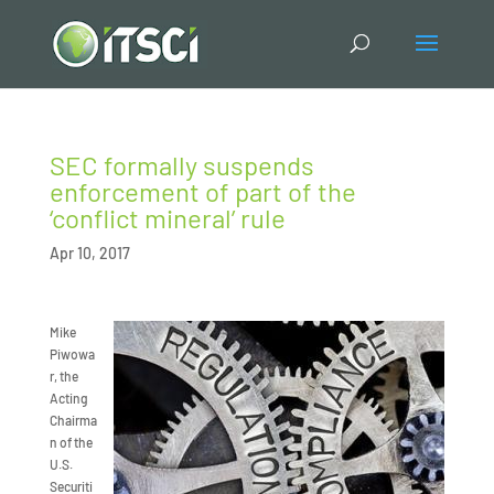
SEC formally suspends
enforcement of part of the
‘conflict mineral’ rule
Apr 10, 2017
Mike
Piwowa
r, the
Acting
Chairma
n of the
U.S.
Securiti