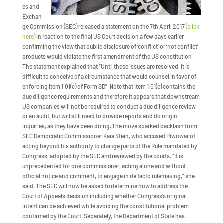
es and
Exchan
ge Commission (SEC) released a statement on the 7th April 2017
(click
here)
in reaction to the final US Court decision a few days earlier
confirming the view that public disclosure of ‘conflict’ or ‘not conflict’
products would violate the first amendment of the US constitution.
The statement explained that “Until these issues are resolved, it is
difficult to conceive of a circumstance that would counsel in favor of
enforcing Item 1.01(c) of Form SD”. Note that Item 1.01(c) contains the
due diligence requirements and therefore it appears that downstream
US companies will not be required to conduct a due diligence review
or an audit, but will still need to provide reports and do origin
inquiries, as they have been doing. The move sparked backlash from
SEC Democratic Commissioner Kara Stein, who accused Piwowar of
acting beyond his authority to change parts of the Rule mandated by
Congress, adopted by the SEC and reviewed by the courts. “It is
unprecedented for one commissioner, acting alone and without
official notice and comment, to engage in de facto rulemaking,” she
said. The SEC will now be asked to determine how to address the
Court of Appeals decision including whether Congress’s original
intent can be achieved while avoiding the constitutional problem
confirmed by the Court. Separately, the Department of State has