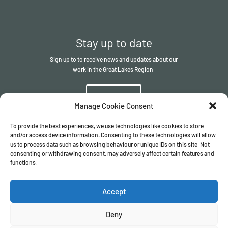
Stay up to date
Sign up to to receive news and updates about our
work in the Great Lakes Region.
Sign up
Manage Cookie Consent
To provide the best experiences, we use technologies like cookies to store
and/or access device information. Consenting to these technologies will allow
us to process data such as browsing behaviour or unique IDs on this site. Not
consenting or withdrawing consent, may adversely affect certain features and
functions.
© The ITSCI Organisation
2026
– the Secretariat of the ITSCI
Programme
Accept
Registered in England and Wales I Company number
17032057
Privacy Policy
/
Terms & Conditions
Deny