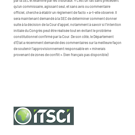
par la SEC et examiné par les tribunaux. « C’est un fait sans précédent
qu’un commissaire, agissant seul, et sans avis ou commentaire
officiel, cherche à établir un règlement de facto » a-t-elle observé. Il
sera maintenant demandé à la SEC de déterminer comment donner
suite à la décision de la Cour d’appel, notamment à savoir si l’intention
initiale du Congrès peut être réalisée tout en évitant le problème
constitutionnel confirmé par la Cour. De son côté, le Département
d’État a récemment demandé des commentaires sur la meilleure façon
de soutenir l’approvisionnement responsable en « minerais
provenant de zones de conflit ». (lien français pas disponible)