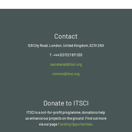
Contact
128 City Road, London, United Kingdom, EC1V 2NX
T: +44 (0) 1727 871 333
secretariat@itsci.org
comms@itsci.org
Donate to ITSCI
ITSCI
is a not-for-profit programme, donations help
us enhance our projects on the ground. Find out more
via our page
Funding Opportunities
.