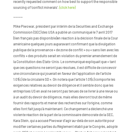
recently requested comment on how best to support the responsible
sourcing of ‘conflict minerals’.
(click here)
————
Mike Piwowar, président par intérim de la Securities and Exchange
Commission (SEC) des USA a publié un communiqué le 7 avril 2017
(lien français pas disponible)en réaction à la décision finale de la Cour
américaine quelques jours auparavant confirmant que la divulgation
publique de la provenance « de zone de conflit » ou « sans lien avec les
conflits » des produits serait en violation du premier amendement de
la Constitution des États-Unis. Le communiqué expliquait que « tant
que ces questions ne seront pas résolues, il est difficile de concevoir
une circonstance qui jouerait en faveur de l’application de l’article
1.01(c) de la circulaire SD ». On notera que l’article 1.01(c) comporte les
exigences relatives au devoir de diligence et il semble donc que les
entreprises US en aval ne seront pas tenues de se livrer à une revue ou
à un audit du devoir de diligence, mais elles devront tout de même
fournir des rapports et mener des recherches sur l’origine, comme
elles l’ont fait jusqu’à maintenant. Ce changement a déclenché une
violente réaction de la part de la commissaire démocrate de la SEC,
Kara Stein, qui a accusé Piwowar d’agir au-delà de son autorité pour
modifier certaines parties du Règlement établi par le Congrès, adopté