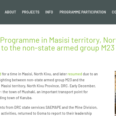
ABOUT
PROJECTS
INFO
PROGRAMME PARTICIPATION
C
Programme in Masisi territory, Nort
d to the non-state armed group M23
d
for a time in Masisi, North Kivu, and later
resumed
due to an
 fighting between non-state armed group M23 and the
n Masisi territory, North Kivu Province, DRC. Early December,
ry: the town of Mushaki, an important transport point for
ding town of Karuba.
ents from DRC state services SAEMAPE and the Mine Division,
 activities, returned to Goma to report to their leadership