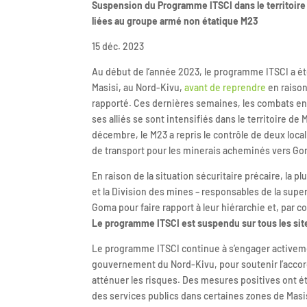
Suspension du Programme ITSCI dans le territoire 
liées au groupe armé non étatique M23
15 déc. 2023
Au début de l’année 2023, le programme ITSCI a é
Masisi, au Nord-Kivu,
avant de reprendre
en raison
rapporté. Ces dernières semaines, les combats ent
ses alliés se sont intensifiés dans le territoire d
décembre, le M23 a repris le contrôle de deux locali
de transport pour les minerais acheminés vers Goma
En raison de la situation sécuritaire précaire, la p
et la Division des mines – responsables de la super
Goma pour faire rapport à leur hiérarchie et, par c
Le programme ITSCI est suspendu sur tous les sites
Le programme ITSCI continue à s’engager activemen
gouvernement du Nord-Kivu, pour soutenir l’accord
atténuer les risques. Des mesures positives ont ét
des services publics dans certaines zones de Masisi,