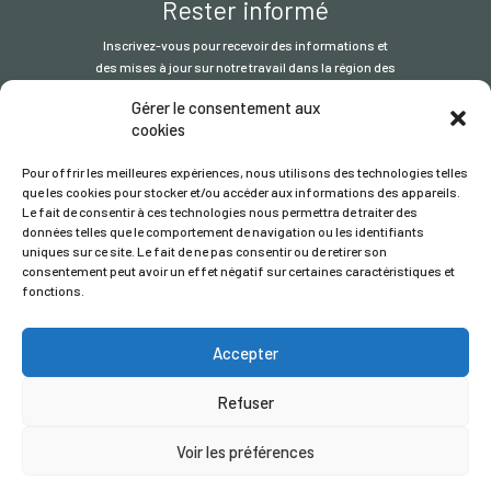
Rester informé
Inscrivez-vous pour recevoir des informations et
des mises à jour sur notre travail dans la région des
Grands Lacs.
Gérer le consentement aux
cookies
S'inscrire
Pour offrir les meilleures expériences, nous utilisons des technologies telles
que les cookies pour stocker et/ou accéder aux informations des appareils.
Le fait de consentir à ces technologies nous permettra de traiter des
données telles que le comportement de navigation ou les identifiants
uniques sur ce site. Le fait de ne pas consentir ou de retirer son
consentement peut avoir un effet négatif sur certaines caractéristiques et
fonctions.
© L' ITSCI Organisation
2026
- le secrétariat du ITSCI programme
Accepter
Enregistrée en Angleterre et au Pays de Galles | Numéro
d'enregistrement de la société
17032057
Politique de confidentialité
/
Conditions générales
Refuser
Voir les préférences