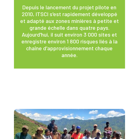
Depuis le lancement du projet pilote en
2010, ITSCI s'est rapidement développé
et adapté aux zones minières à petite et
grande échelle dans quatre pays.
Aujourd'hui, il suit environ 3 000 sites et
enregistre environ 1 800 risques liés à la
chaîne d'approvisionnement chaque
année.