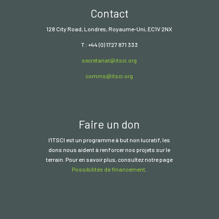
Contact
128 City Road, Londres, Royaume-Uni, EC1V 2NX
T : +44 (0) 1727 871 333
secretariat@itsci.org
comms@itsci.org
Faire un don
l'ITSCI
est un programme à but non lucratif, les
dons nous aident à renforcer nos projets sur le
terrain. Pour en savoir plus, consultez notre page
Possibilités de financement
.